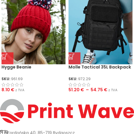
Hygge Beanie
Molle Tactical 35L Backpack
SKU:
961.69
SKU:
972.29
8.10
€
51.20
€
–
54.75
€
z TVA
z TVA
Fordońska 40, 85-719 Bydgoszcz