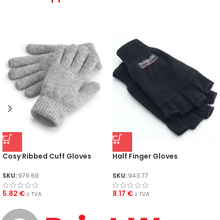
Cosy Ribbed Cuff Gloves
Half Finger Gloves
SKU:
979.69
SKU:
943.77
5.82
€
8.17
€
z TVA
z TVA