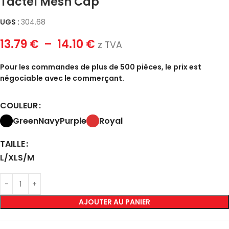
Tactel Mesh Cap
UGS :
304.68
13.79
€
–
14.10
€
z TVA
Pour les commandes de plus de 500 pièces, le prix est
négociable avec le commerçant.
COULEUR
Green
Navy
Purple
Royal
TAILLE
L/XL
S/M
AJOUTER AU PANIER