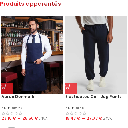
Produits apparentés
Apron Denmark
Elasticated Cuff Jog Pants
SKU:
945.67
SKU:
947.01
23.18
€
–
26.56
€
19.47
€
–
27.77
€
z TVA
z TVA