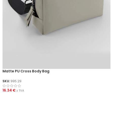
Matte PU Cross Body Bag
SKU:
995.29
16.34
€
z TVA