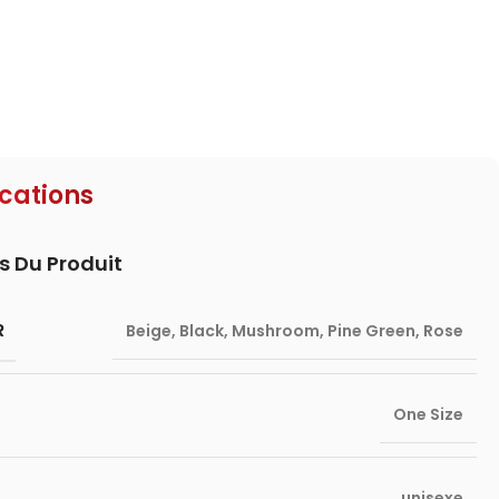
ications
s Du Produit
R
Beige
,
Black
,
Mushroom
,
Pine Green
,
Rose
One Size
unisexe