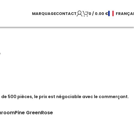
MARQUAGE
CONTACT
0
/
0.00
€
FRANÇA
e
de 500 pièces, le prix est négociable avec le commerçant.
hroom
Pine Green
Rose