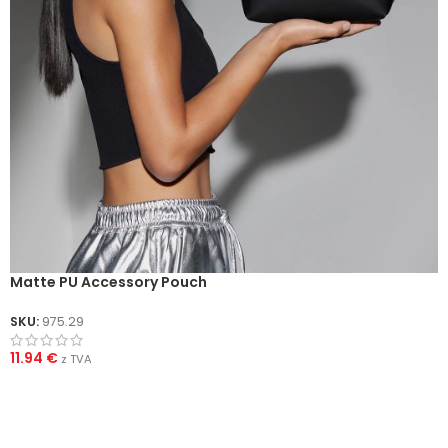
Matte PU Accessory Pouch
SKU:
975.29
11.94
€
z TVA