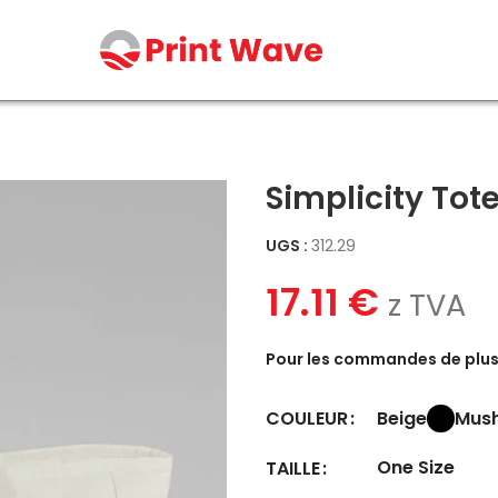
Simplicity Tot
UGS :
312.29
17.11
€
z TVA
Pour les commandes de plus 
Beige
Mus
COULEUR
One Size
TAILLE