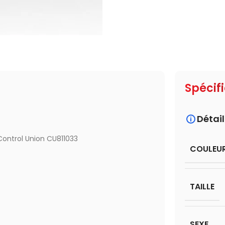
Spécif
Détail
 Control Union CU811033
COULEU
TAILLE
SEXE