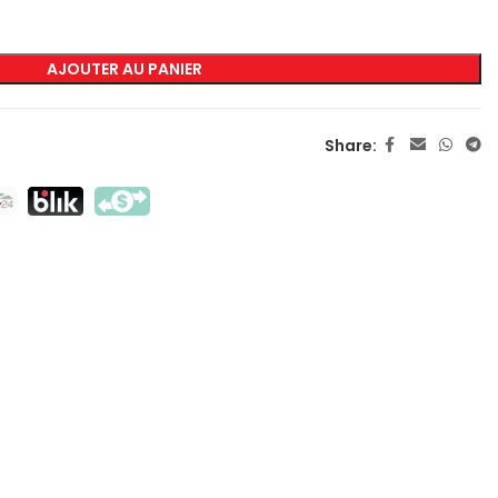
AJOUTER AU PANIER
MARQUAGE
Sérigraphie Transfert
Share:
Sérigraphie Directe
DTF
Sublimation
Flex / Flock
Broderie