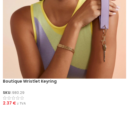
Boutique Wristlet Keyring
SKU:
980.29
2.37
€
z TVA