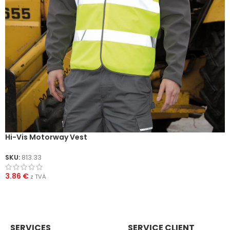
Hi-Vis Motorway Vest
SKU:
813.33
3.86
€
z TVA
SERVICES
SERVICE CLIENT