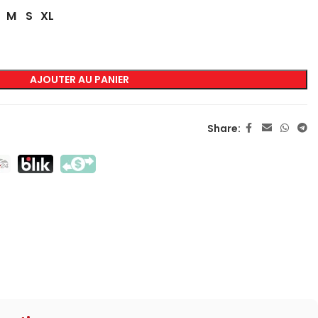
M
S
XL
MARQUAGE
Sérigraphie Transfert
AJOUTER AU PANIER
Sérigraphie Directe
DTF
Share:
Sublimation
Flex / Flock
Broderie