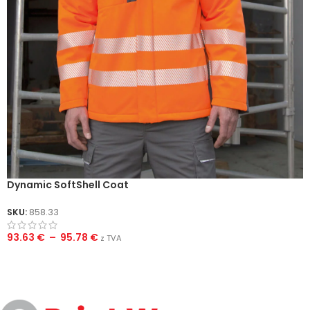
Dynamic SoftShell Coat
SKU:
858.33
93.63
€
–
95.78
€
z TVA