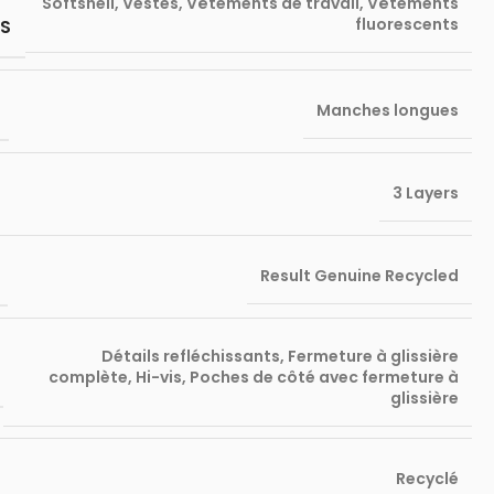
Softshell
,
Vestes
,
Vêtements de travail
,
Vêtements
fluorescents
S
Manches longues
3 Layers
Result Genuine Recycled
Détails refléchissants
,
Fermeture à glissière
complète
,
Hi-vis
,
Poches de côté avec fermeture à
glissière
Recyclé