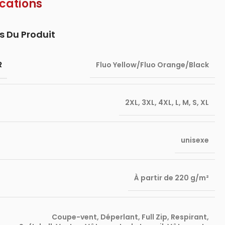
ications
s Du Produit
R
Fluo Yellow/Fluo Orange/Black
2XL
,
3XL
,
4XL
,
L
,
M
,
S
,
XL
unisexe
À partir de 220 g/m²
Coupe-vent
,
Déperlant
,
Full Zip
,
Respirant
,