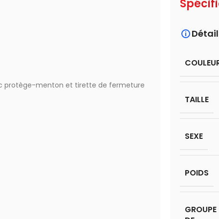
Spécif
Détail
COULEU
vec protège-menton et tirette de fermeture
TAILLE
SEXE
POIDS
GROUPE