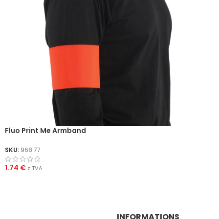
Fluo Print Me Armband
SKU:
968.77
1.74
€
z TVA
INFORMATIONS