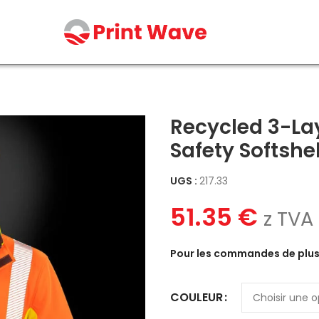
e 3-Tone Safety Softshell
Recycled 3-La
Safety Softshel
UGS :
217.33
51.35
€
z TVA
Pour les commandes de plus 
COULEUR