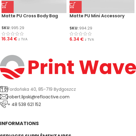
Matte PU Cross Body Bag
Matte PU Mini Accessory
Case
SKU:
995.29
SKU:
994.29
16.34
€
6.34
€
z TVA
z TVA
Fordońska 40, 85-719 Bydgoszcz
robert.lipski@refloactive.com
+ 48 538 621 152
INFORMATIONS