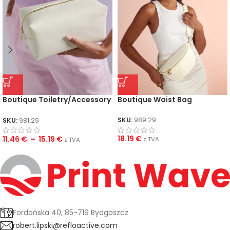
Boutique Toiletry/Accessory
Boutique Waist Bag
Case
SKU:
989.29
SKU:
981.29
18.19
€
11.46
€
–
15.19
€
z TVA
z TVA
Fordońska 40, 85-719 Bydgoszcz
robert.lipski@refloactive.com