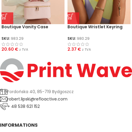
Boutique Vanity Case
Boutique Wristlet Keyring
SKU:
983.29
SKU:
980.29
20.60
€
2.37
€
z TVA
z TVA
Fordońska 40, 85-719 Bydgoszcz
robert.lipski@refloactive.com
+ 48 538 621 152
INFORMATIONS