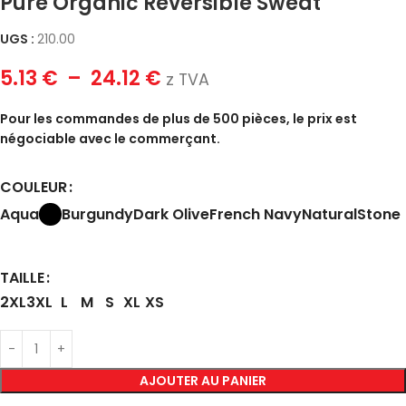
Pure Organic Reversible Sweat
UGS :
210.00
5.13
€
–
24.12
€
z TVA
Pour les commandes de plus de 500 pièces, le prix est
négociable avec le commerçant.
COULEUR
Aqua
Burgundy
Dark Olive
French Navy
Natural
Stone
TAILLE
2XL
3XL
L
M
S
XL
XS
AJOUTER AU PANIER