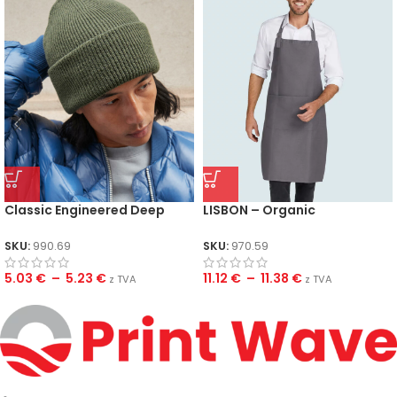
Classic Engineered Deep
LISBON – Organic
Cuffed Beanie
Heavyweight Bib Apron with
Pocket
SKU:
990.69
SKU:
970.59
5.03
€
–
5.23
€
11.12
€
–
11.38
€
z TVA
z TVA