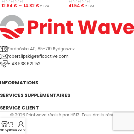
12.94
€
–
14.82
€
41.54
€
z TVA
z TVA
Fordońska 40, 85-719 Bydgoszcz
robert.lipski@refloactive.com
+ 48 538 621 152
INFORMATIONS
SERVICES SUPPLÉMENTAIRES
SERVICE CLIENT
© 2026 Printwave réalisé par HB12. Tous droits réservés.
Shop
Cart
Mon compte