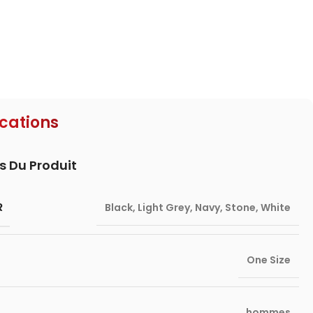
ications
s Du Produit
R
Black
,
Light Grey
,
Navy
,
Stone
,
White
One Size
hommes