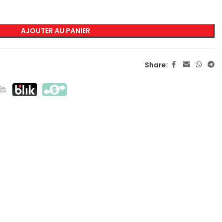
AJOUTER AU PANIER
MARQUAGE
Sérigraphie Transfert
Share:
Sérigraphie Directe
DTF
Sublimation
Flex / Flock
Broderie