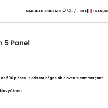
MARQUAGE
CONTACT
0
/
0.00
€
FRANÇA
n 5 Panel
de 500 pièces, le prix est négociable avec le commerçant.
Navy
Stone