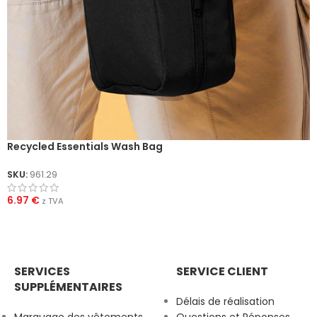
Recycled Essentials Wash Bag
SKU:
961.29
6.97
€
z TVA
SERVICES
SERVICE CLIENT
SUPPLÉMENTAIRES
Délais de réalisation
Marquage des vêtements
Questions et Réponses