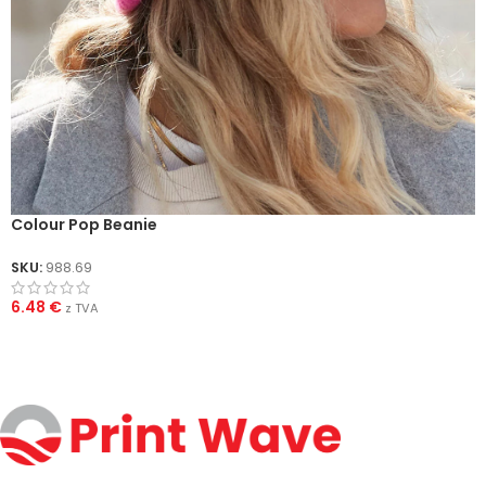
Colour Pop Beanie
SKU:
988.69
6.48
€
z TVA