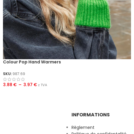
Colour Pop Hand Warmers
SKU:
987.69
3.88
€
–
3.97
€
z TVA
INFORMATIONS
Règlement
Politique de confidentalité