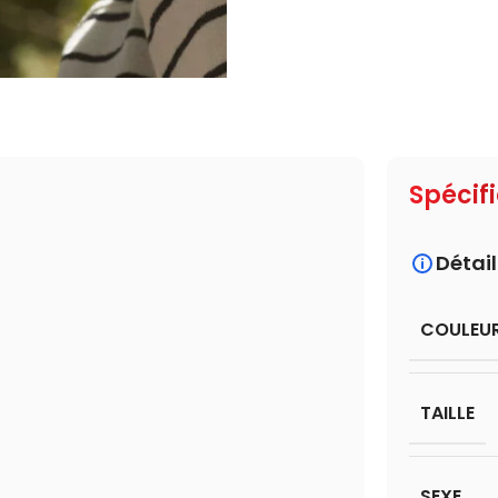
Spécif
Détail
COULEU
TAILLE
SEXE