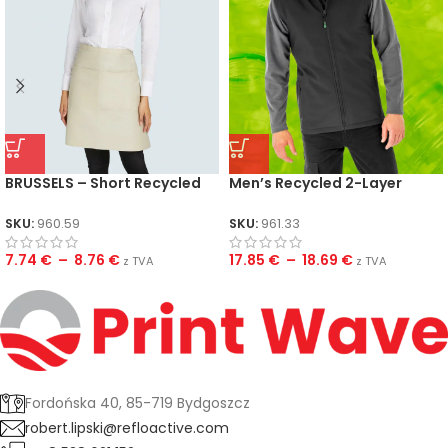
BRUSSELS – Short Recycled
Men’s Recycled 2-Layer
Bistro Apron with Pocket
Printable Softshell B/W
SKU:
960.59
SKU:
961.33
7.74
€
–
8.76
€
17.85
€
–
18.69
€
z TVA
z TVA
Fordońska 40, 85-719 Bydgoszcz
robert.lipski@refloactive.com