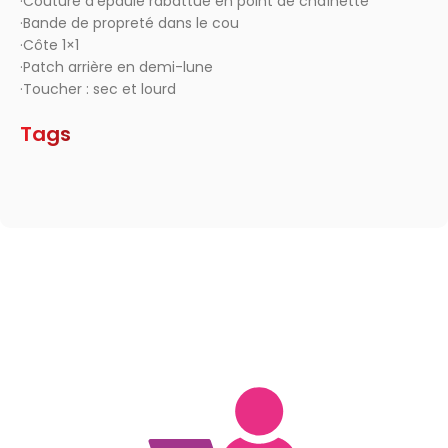
·Couture d’épaule rabattue en point de chaînette
·Bande de propreté dans le cou
·Côte 1×1
·Patch arrière en demi-lune
·Toucher : sec et lourd
Tags