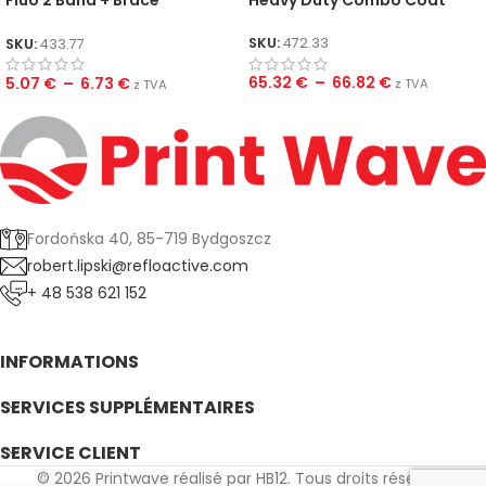
Fluo 2 Band + Brace
Heavy Duty Combo Coat
Waistcoat
SKU:
472.33
SKU:
433.77
65.32
€
–
66.82
€
5.07
€
–
6.73
€
z TVA
z TVA
Fordońska 40, 85-719 Bydgoszcz
robert.lipski@refloactive.com
+ 48 538 621 152
INFORMATIONS
SERVICES SUPPLÉMENTAIRES
SERVICE CLIENT
© 2026 Printwave réalisé par HB12. Tous droits réservés.