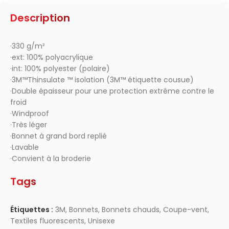
Description
·330 g/m²
·ext: 100% polyacrylique
·int: 100% polyester (polaire)
·3M™Thinsulate ™ isolation (3M™ étiquette cousue)
·Double épaisseur pour une protection extrême contre le
froid
·Windproof
·Très léger
·Bonnet à grand bord replié
·Lavable
·Convient à la broderie
Tags
Étiquettes :
3M
,
Bonnets
,
Bonnets chauds
,
Coupe-vent
,
Textiles fluorescents
,
Unisexe