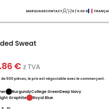
MARQUAGE
CONTACT
0
/
0.00
€
FRANÇA
oded Sweat
5.86
€
z TVA
de 500 pièces, le prix est négociable avec le commerçant.
her
Burgundy
College Green
Deep Navy
Light Graphite
Royal Blue
S
XL