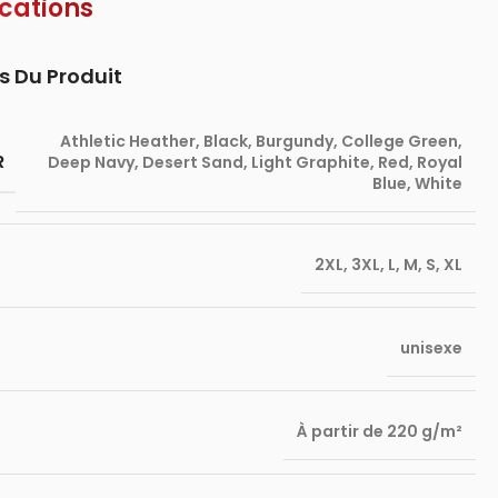
ications
s Du Produit
Athletic Heather
,
Black
,
Burgundy
,
College Green
,
R
Deep Navy
,
Desert Sand
,
Light Graphite
,
Red
,
Royal
Blue
,
White
2XL
,
3XL
,
L
,
M
,
S
,
XL
unisexe
À partir de 220 g/m²