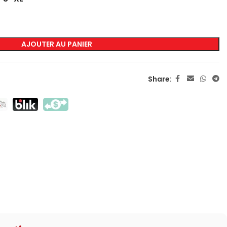
MARQUAGE
AJOUTER AU PANIER
Sérigraphie Transfert
Sérigraphie Directe
Share:
DTF
Sublimation
Flex / Flock
Broderie