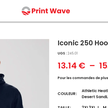
Iconic 250 Ho
UGS :
245.01
13.14
€
–
1
Pour les commandes de plus 
Athletic Heat
COULEUR
Desert Sand
2XL
3XL
L
M
TAILLE