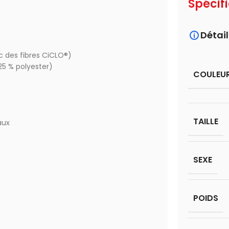
Spécif
Détail
c des fibres CiCLO®)
 25 % polyester)
COULEU
TAILLE
aux
SEXE
POIDS