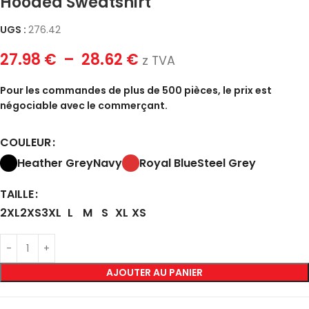
Hooded Sweatshirt
UGS :
276.42
27.98
€
–
28.62
€
z TVA
Pour les commandes de plus de 500 pièces, le prix est
négociable avec le commerçant.
COULEUR
Heather Grey
Navy
Royal Blue
Steel Grey
TAILLE
2XL
2XS
3XL
L
M
S
XL
XS
AJOUTER AU PANIER