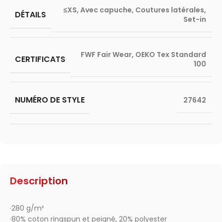
≤XS
,
Avec capuche
,
Coutures latérales
,
DÉTAILS
Set-in
FWF Fair Wear
,
OEKO Tex Standard
CERTIFICATS
100
NUMÉRO DE STYLE
27642
Description
·280 g/m²
·80% coton ringspun et peigné, 20% polyester