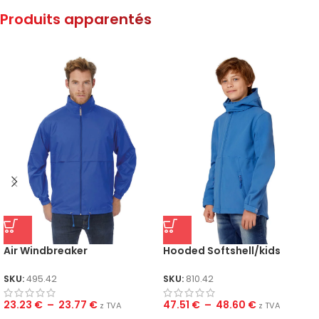
Produits apparentés
Air Windbreaker
Hooded Softshell/kids
SKU:
495.42
SKU:
810.42
23.23
€
–
23.77
€
47.51
€
–
48.60
€
z TVA
z TVA