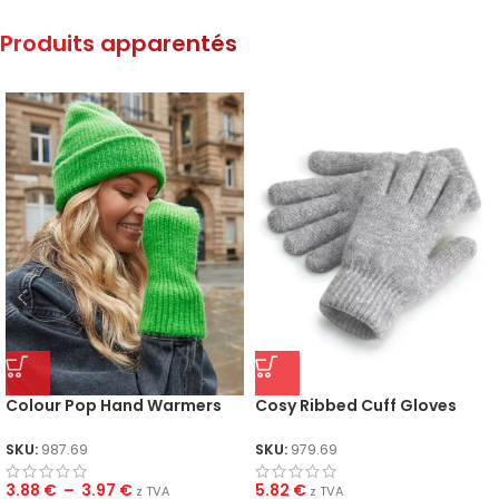
Produits apparentés
Colour Pop Hand Warmers
Cosy Ribbed Cuff Gloves
SKU:
987.69
SKU:
979.69
3.88
€
–
3.97
€
5.82
€
z TVA
z TVA