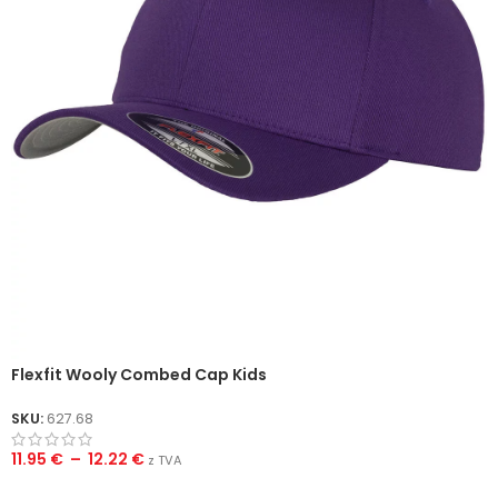
Flexfit Wooly Combed Cap Kids
SKU:
627.68
11.95
€
–
12.22
€
z TVA