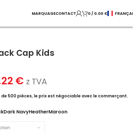
MARQUAGE
CONTACT
0
/
0.00
€
FRANÇA
ack Cap Kids
.22
€
z TVA
de 500 pièces, le prix est négociable avec le commerçant.
ck
Dark Navy
Heather
Maroon