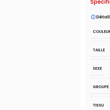
Spécif
Détail
COULEU
TAILLE
SEXE
GROUPE 
TISSU