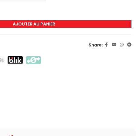
MARQUAGE
AJOUTER AU PANIER
Sérigraphie Transfert
Sérigraphie Directe
Share:
DTF
Sublimation
Flex / Flock
Broderie