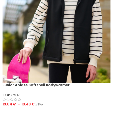
Junior Ablaze Softshell Bodywarmer
SKU:
779.17
19.04
€
–
19.48
€
z TVA