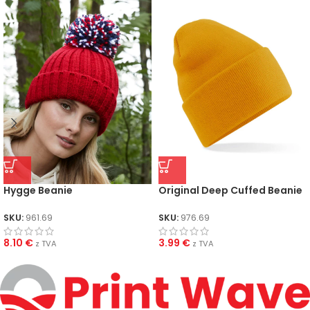
Hygge Beanie
Original Deep Cuffed Beanie
SKU:
961.69
SKU:
976.69
8.10
€
3.99
€
z TVA
z TVA