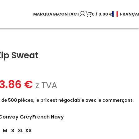
MARQUAGE
CONTACT
0
/
0.00
€
FRANÇA
Zip Sweat
3.86
€
z TVA
de 500 pièces, le prix est négociable avec le commerçant.
Convoy Grey
French Navy
M
S
XL
XS