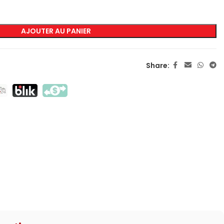
AJOUTER AU PANIER
MARQUAGE
Sérigraphie Transfert
Share:
Sérigraphie Directe
DTF
Sublimation
Flex / Flock
Broderie