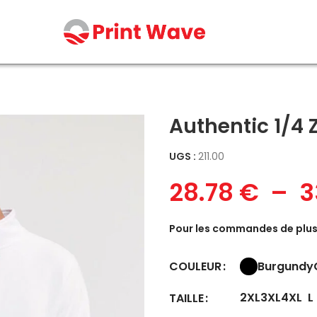
Authentic 1/4 
UGS :
211.00
28.78
€
–
3
Pour les commandes de plus 
Burgundy
COULEUR
2XL
3XL
4XL
L
TAILLE