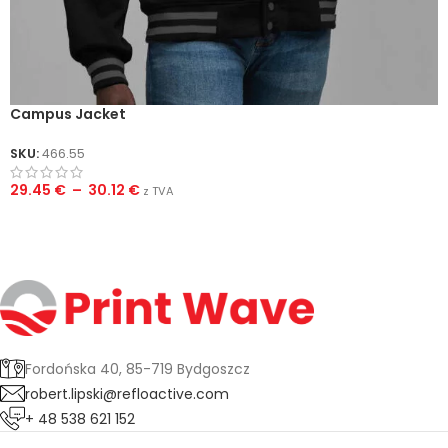
Campus Jacket
SKU:
466.55
29.45
€
–
30.12
€
z TVA
Fordońska 40, 85-719 Bydgoszcz
robert.lipski@refloactive.com
+ 48 538 621 152