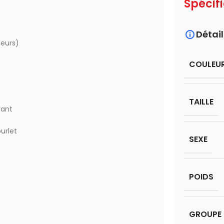
Spécif
Détail
seurs)
COULEU
TAILLE
vant
urlet
SEXE
POIDS
GROUPE 