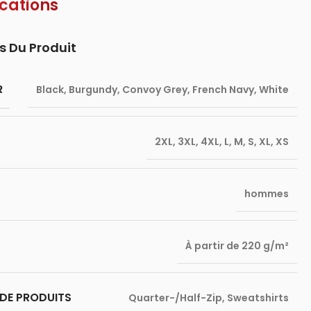
ications
s Du Produit
R
Black
,
Burgundy
,
Convoy Grey
,
French Navy
,
White
2XL
,
3XL
,
4XL
,
L
,
M
,
S
,
XL
,
XS
hommes
À partir de 220 g/m²
DE PRODUITS
Quarter-/Half-Zip
,
Sweatshirts