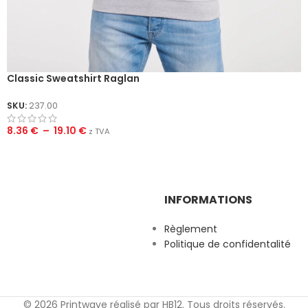
Classic Sweatshirt Raglan
SKU:
237.00
8.36
€
–
19.10
€
z TVA
INFORMATIONS
Règlement
Politique de confidentalité
© 2026 Printwave réalisé par HB12. Tous droits réservés.