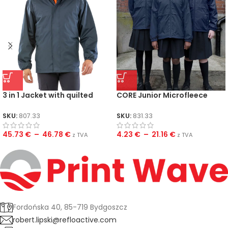
3 in 1 Jacket with quilted
CORE Junior Microfleece
Bodywarmer
Lined Jacket
SKU:
807.33
SKU:
831.33
45.73
€
–
46.78
€
4.23
€
–
21.16
€
z TVA
z TVA
Fordońska 40, 85-719 Bydgoszcz
robert.lipski@refloactive.com