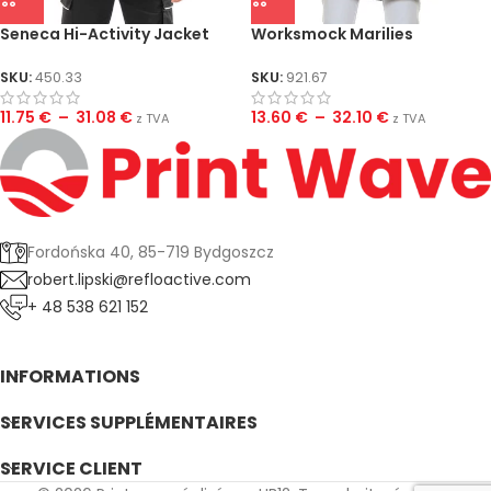
Seneca Hi-Activity Jacket
Worksmock Marilies
SKU:
450.33
SKU:
921.67
11.75
€
–
31.08
€
13.60
€
–
32.10
€
z TVA
z TVA
Fordońska 40, 85-719 Bydgoszcz
robert.lipski@refloactive.com
+ 48 538 621 152
INFORMATIONS
SERVICES SUPPLÉMENTAIRES
SERVICE CLIENT