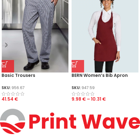
Basic Trousers
BERN Women’s Bib Apron
SKU:
956.67
SKU:
947.59
41.54
€
9.98
€
–
10.31
€