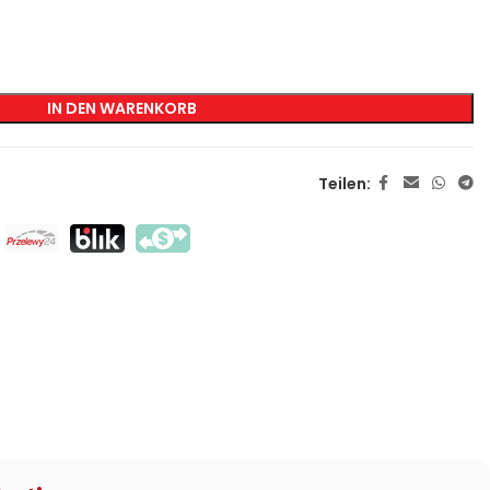
KENNZEICHNUNG
Transfer-Siebdruck
IN DEN WARENKORB
Direkter Siebdruck
DTF
Teilen:
Sublimation
Flex / Flock
Haft