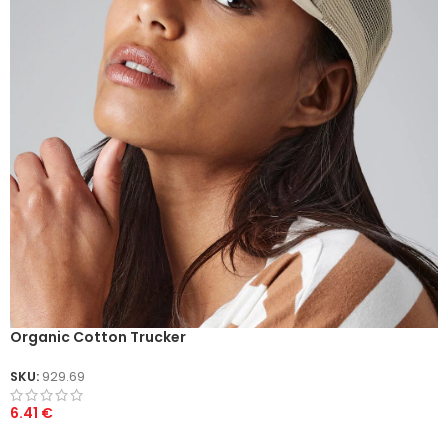
Organic Cotton Trucker
SKU:
929.69
6.41
€