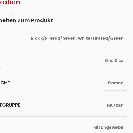
kation
lheiten Zum Produkt
Black/Firered/Green
,
White/Firered/Green
One Size
ECHT
Damen
TGRUPPE
Mützen
Mischgewebe