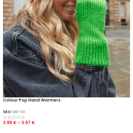
Colour Pop Hand Warmers
SKU:
987.69
3.88
€
–
3.97
€