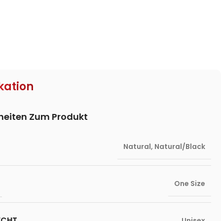
kation
lheiten Zum Produkt
Natural
,
Natural/Black
One Size
ECHT
Unisex