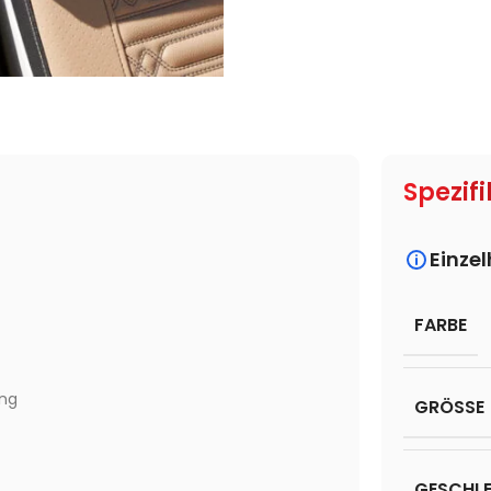
Spezifi
Einze
FARBE
ung
GRÖSSE
GESCHL