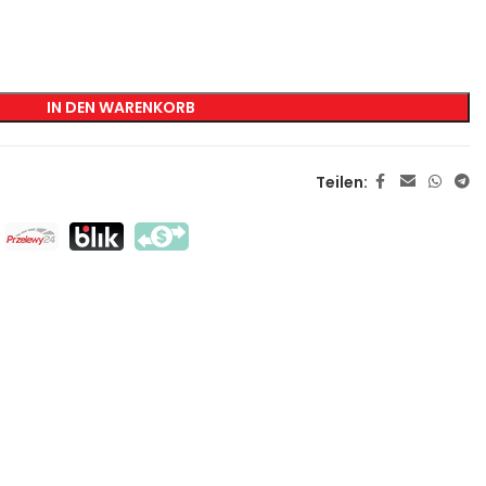
KENNZEICHNUNG
Transfer-Siebdruck
IN DEN WARENKORB
Direkter Siebdruck
DTF
Teilen:
Sublimation
Flex / Flock
Haft