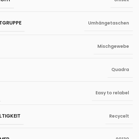
TGRUPPE
Umhängetaschen
Mischgewebe
Quadra
Easy to relabel
TIGKEIT
Recycelt