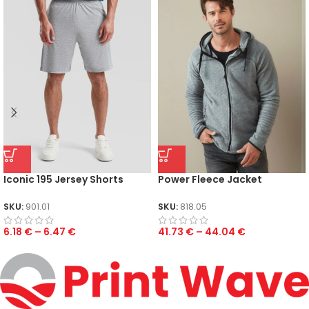
Iconic 195 Jersey Shorts
Power Fleece Jacket
SKU:
901.01
SKU:
818.05
6.18
€
–
6.47
€
41.73
€
–
44.04
€