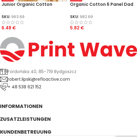
Junior Organic Cotton
Organic Cotton 6 Panel Dad
Bucket Hat
Cap
SKU:
963.69
SKU:
982.69
6.48
€
5.82
€
Fordońska 40, 85-719 Bydgoszcz
robert.lipski@refloactive.com
+ 48 538 621 152
INFORMATIONEN
ZUSATZLEISTUNGEN
KUNDENBETREUUNG