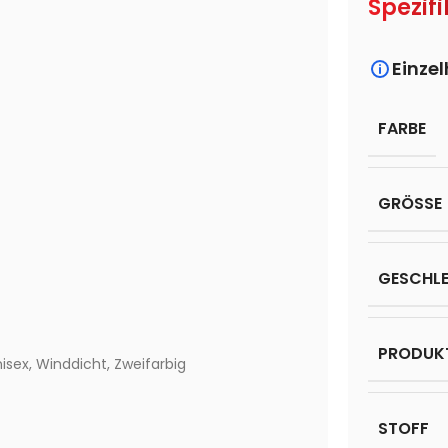
Spezifi
Einze
FARBE
GRÖSSE
GESCHL
PRODUK
isex
,
Winddicht
,
Zweifarbig
STOFF