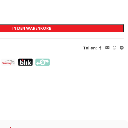
KENNZEICHNUNG
Transfer-Siebdruck
IN DEN WARENKORB
Direkter Siebdruck
DTF
Teilen:
Sublimation
Flex / Flock
Haft