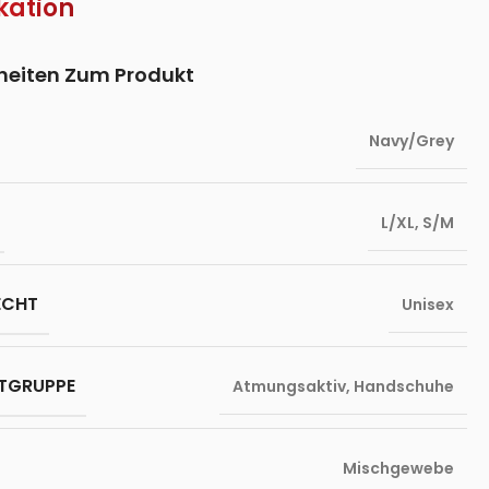
kation
lheiten Zum Produkt
Navy/Grey
L/XL
,
S/M
ECHT
Unisex
TGRUPPE
Atmungsaktiv
,
Handschuhe
Mischgewebe