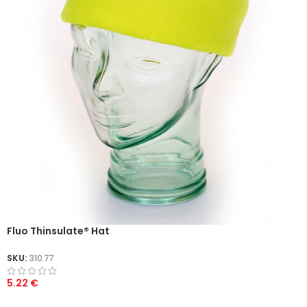
Fluo Thinsulate® Hat
SKU:
310.77
5.22
€