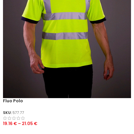
Fluo Polo
SKU:
577.77
19.16
€
–
21.05
€