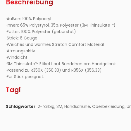
Beschreibung
·Außen: 100% Polyacryl
·Innen: 65% Polystyrol, 35% Polyester (3M Thinsulate™)
·Futter: 100% Polyester (gebürstet)
·Strick: 6 Gauge
·Weiches und warmes Stretch Comfort Material
·Atmungsaktiv
·Winddicht
·3M Thinsulate™ Etikett auf Bündchen am Handgelenk
·Passend zu R350X (350.33) und R356X (356.33)
·Für Stick geeignet.
Tagi
Schlagwörter:
2-farbig
,
3M
,
Handschuhe
,
Oberbekleidung
,
Un