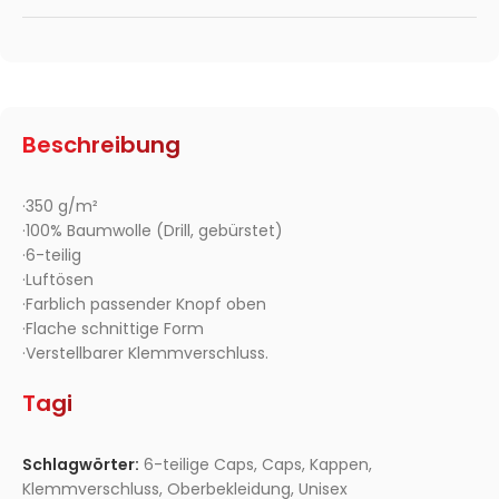
Beschreibung
·350 g/m²
·100% Baumwolle (Drill, gebürstet)
·6-teilig
·Luftösen
·Farblich passender Knopf oben
·Flache schnittige Form
·Verstellbarer Klemmverschluss.
Tagi
Schlagwörter:
6-teilige Caps
,
Caps
,
Kappen
,
Klemmverschluss
,
Oberbekleidung
,
Unisex