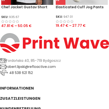
Chef Jacket Gustav Short
Elasticated Cuff Jog Pants
Sleeve
SKU:
947.01
SKU:
935.67
19.47
€
–
27.77
€
47.81
€
–
50.05
€
Fordońska 40, 85-719 Bydgoszcz
robert.lipski@refloactive.com
+ 48 538 621 152
INFORMATIONEN
ZUSATZLEISTUNGEN
KUNDENBETREUUNG