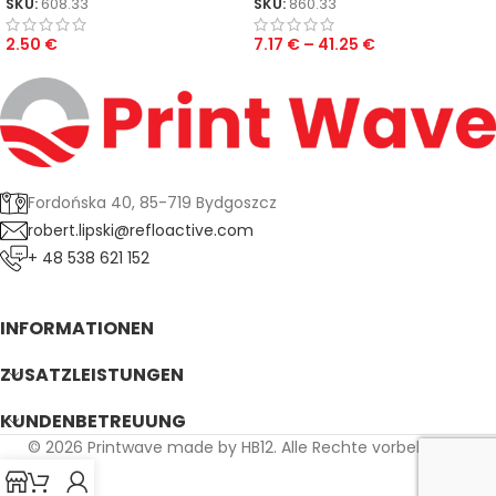
SKU:
608.33
SKU:
860.33
2.50
€
7.17
€
–
41.25
€
Fordońska 40, 85-719 Bydgoszcz
robert.lipski@refloactive.com
+ 48 538 621 152
INFORMATIONEN
ZUSATZLEISTUNGEN
KUNDENBETREUUNG
© 2026 Printwave made by HB12. Alle Rechte vorbehalten.