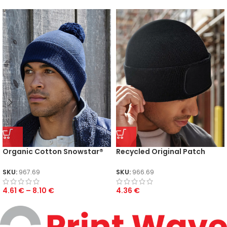
Organic Cotton Snowstar®
Recycled Original Patch
Beanie
Beanie
SKU:
967.69
SKU:
966.69
4.61
€
–
8.10
€
4.36
€