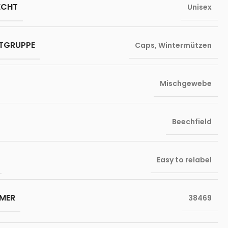
ECHT
Unisex
TGRUPPE
Caps
,
Wintermützen
Mischgewebe
Beechfield
Easy to relabel
MER
38469