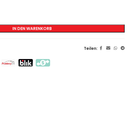
KENNZEICHNUNG
Transfer-Siebdruck
IN DEN WARENKORB
Direkter Siebdruck
DTF
Teilen:
Sublimation
Flex / Flock
Haft