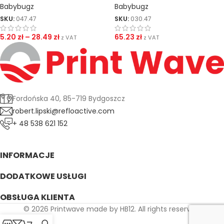
Babybugz
Babybugz
SKU:
047.47
SKU:
030.47
5.20
zł
–
28.49
zł
65.23
zł
z VAT
z VAT
Fordońska 40, 85-719 Bydgoszcz
robert.lipski@refloactive.com
+ 48 538 621 152
INFORMACJE
DODATKOWE USŁUGI
OBSŁUGA KLIENTA
© 2026 Printwave made by HB12. All rights reserved.