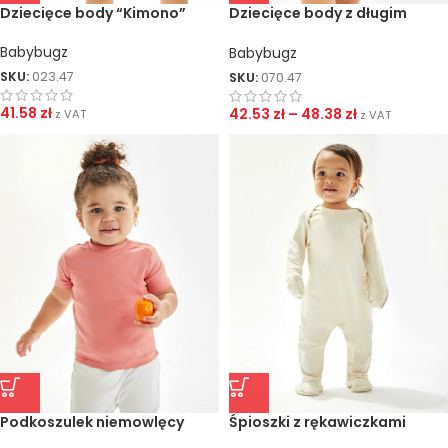
Dziecięce body “Kimono”
Dziecięce body z długim
rękawem “Kimono”
Babybugz
Babybugz
SKU:
023.47
SKU:
070.47
41.58
zł
42.53
zł
–
48.38
zł
z VAT
z VAT
Podkoszulek niemowlęcy
Śpioszki z rękawiczkami