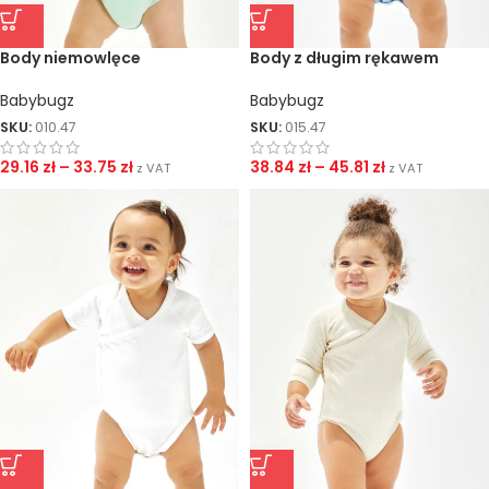
Body niemowlęce
Body z długim rękawem
Babybugz
Babybugz
SKU:
010.47
SKU:
015.47
29.16
zł
–
33.75
zł
38.84
zł
–
45.81
zł
z VAT
z VAT