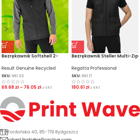
Bezrękawnik Softshell 2-
Bezrękawnik Steller Multi-Zip
Warstwowy Recycled
Regatta Professional
Result Genuine Recycled
SKU:
991.17
SKU:
961.33
180.61
zł
69.68
zł
–
76.05
zł
z VAT
z VAT
Fordońska 40, 85-719 Bydgoszcz
robert.lipski@refloactive.com