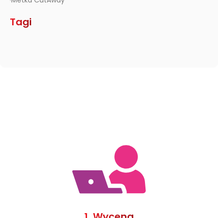
·Metka CutAway
Tagi
1. Wycena