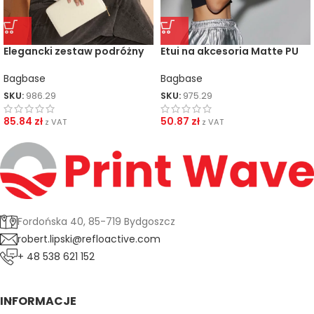
Elegancki zestaw podróżny
Etui na akcesoria Matte PU
na biżuterię Boutique
Bagbase
Bagbase
SKU:
975.29
SKU:
986.29
50.87
zł
85.84
zł
z VAT
z VAT
Fordońska 40, 85-719 Bydgoszcz
robert.lipski@refloactive.com
+ 48 538 621 152
INFORMACJE