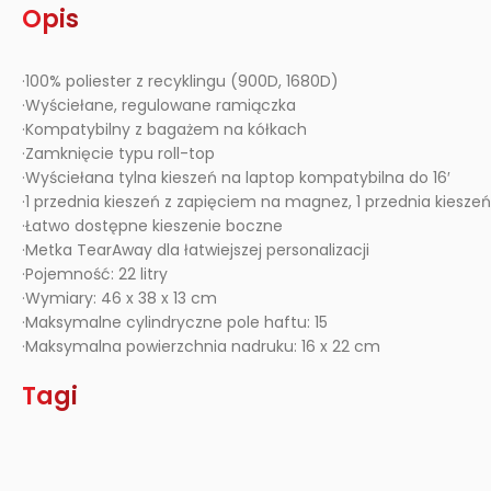
Opis
·100% poliester z recyklingu (900D, 1680D)
·Wyściełane, regulowane ramiączka
·Kompatybilny z bagażem na kółkach
·Zamknięcie typu roll-top
·Wyściełana tylna kieszeń na laptop kompatybilna do 16′
·1 przednia kieszeń z zapięciem na magnez, 1 przednia kiesz
·Łatwo dostępne kieszenie boczne
·Metka TearAway dla łatwiejszej personalizacji
·Pojemność: 22 litry
·Wymiary: 46 x 38 x 13 cm
·Maksymalne cylindryczne pole haftu: 15
·Maksymalna powierzchnia nadruku: 16 x 22 cm
Tagi