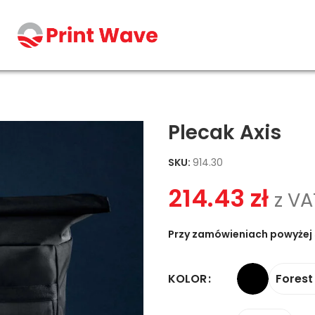
Plecak Axis
SKU:
914.30
214.43
zł
z VA
Przy zamówieniach powyżej 
Forest
KOLOR