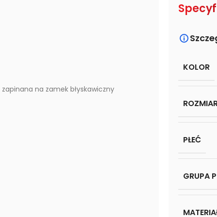
Specyf
Szcze
KOLOR
eń zapinana na zamek błyskawiczny
ROZMIA
PŁEĆ
GRUPA 
MATERIA