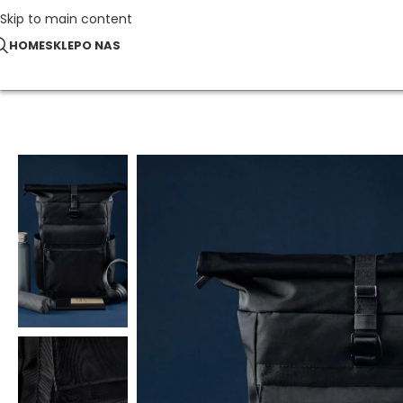
Skip to main content
HOME
SKLEP
O NAS
Strona główna
Torby i Plecaki
Plecak Axis