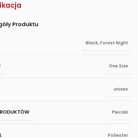
ikacja
góły Produktu
Black
,
Forest Night
R
One Size
unisex
PRODUKTÓW
Plecaki
Ł
Poliester