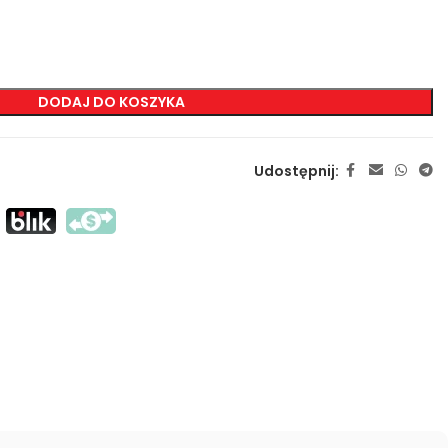
ZNAKOWANIA
DODAJ DO KOSZYKA
Sitodruk Transferowy
Sitodruk Bezpośredni
DTF
Udostępnij:
Sublimacja
Flex / Flock
Haft