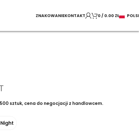
ZNAKOWANIE
KONTAKT
0
/
0.00
ZŁ
POLS
T
500 sztuk, cena do negocjacji z handlowcem.
 Night