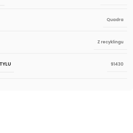
Quadra
Z recyklingu
TYLU
91430