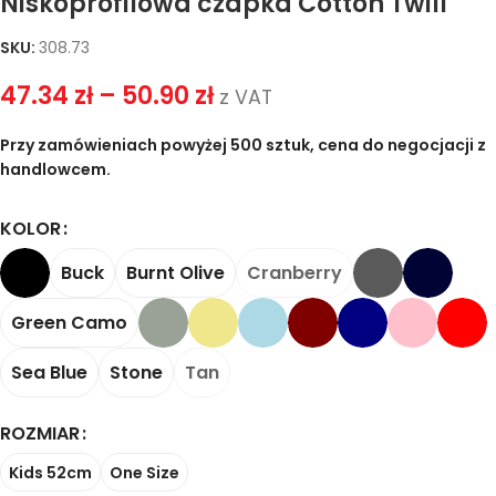
Niskoprofilowa czapka Cotton Twill
SKU:
308.73
47.34
zł
–
50.90
zł
z VAT
Przy zamówieniach powyżej 500 sztuk, cena do negocjacji z
handlowcem.
KOLOR
Buck
Burnt Olive
Cranberry
Green Camo
Sea Blue
Stone
Tan
ROZMIAR
Kids 52cm
One Size