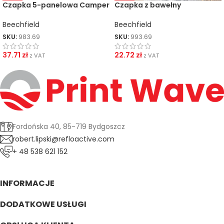
Czapka 5-panelowa Camper
Czapka z bawełny
organicznej
Beechfield
Beechfield
SKU:
983.69
SKU:
993.69
37.71
zł
22.72
zł
z VAT
z VAT
Fordońska 40, 85-719 Bydgoszcz
robert.lipski@refloactive.com
+ 48 538 621 152
INFORMACJE
DODATKOWE USŁUGI