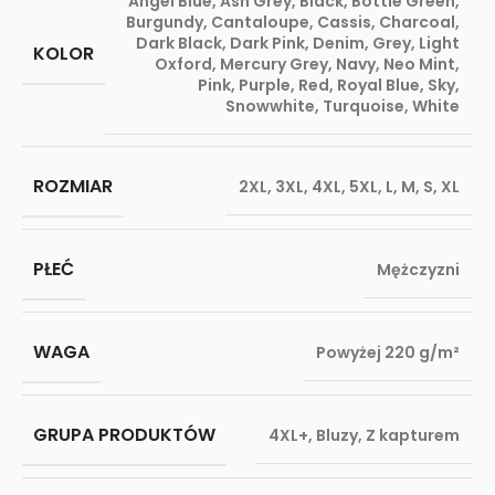
Angel Blue
,
Ash Grey
,
Black
,
Bottle Green
,
Burgundy
,
Cantaloupe
,
Cassis
,
Charcoal
,
Dark Black
,
Dark Pink
,
Denim
,
Grey
,
Light
KOLOR
Oxford
,
Mercury Grey
,
Navy
,
Neo Mint
,
Pink
,
Purple
,
Red
,
Royal Blue
,
Sky
,
Snowwhite
,
Turquoise
,
White
ROZMIAR
2XL
,
3XL
,
4XL
,
5XL
,
L
,
M
,
S
,
XL
PŁEĆ
Mężczyzni
WAGA
Powyżej 220 g/m²
GRUPA PRODUKTÓW
4XL+
,
Bluzy
,
Z kapturem