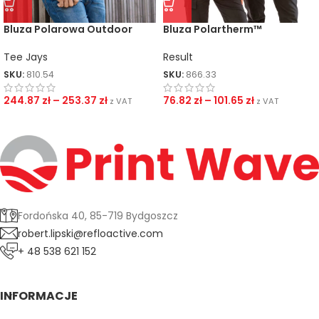
Bluza Polarowa Outdoor
Bluza Polartherm™
Tee Jays
Result
SKU:
810.54
SKU:
866.33
244.87
zł
–
253.37
zł
76.82
zł
–
101.65
zł
z VAT
z VAT
Fordońska 40, 85-719 Bydgoszcz
robert.lipski@refloactive.com
+ 48 538 621 152
INFORMACJE