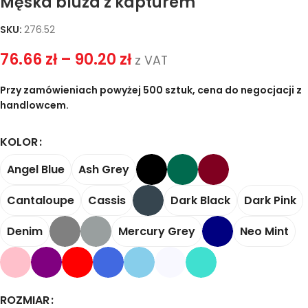
Męska bluza z kapturem
SKU:
276.52
76.66
zł
–
90.20
zł
z VAT
Przy zamówieniach powyżej 500 sztuk, cena do negocjacji z
handlowcem.
KOLOR
Angel Blue
Ash Grey
Cantaloupe
Cassis
Dark Black
Dark Pink
Denim
Mercury Grey
Neo Mint
ROZMIAR