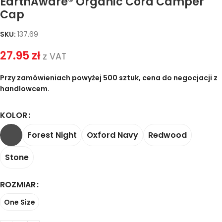
EarthAware® Organic Cord Camper
Cap
SKU:
137.69
27.95
zł
z VAT
Przy zamówieniach powyżej 500 sztuk, cena do negocjacji z
handlowcem.
KOLOR
Forest Night
Oxford Navy
Redwood
Stone
ROZMIAR
One Size