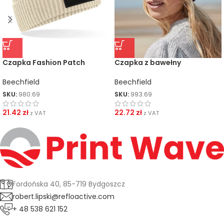
Czapka Fashion Patch
Czapka z bawełny
organicznej
Beechfield
Beechfield
SKU:
980.69
SKU:
993.69
21.42
zł
22.72
zł
z VAT
z VAT
Fordońska 40, 85-719 Bydgoszcz
robert.lipski@refloactive.com
+ 48 538 621 152