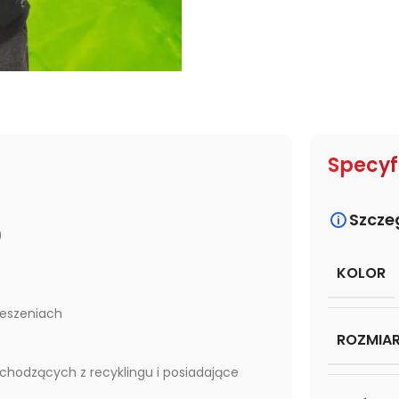
Specyf
Szcze
)
KOLOR
ieszeniach
ROZMIA
ochodzących z recyklingu i posiadające