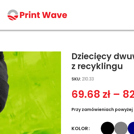
hell z recyklingu
Dziecięcy dwu
z recyklingu
SKU:
210.33
69.68
zł
–
8
Przy zamówieniach powyżej 
KOLOR