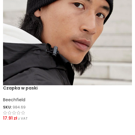
Czapka w paski
Beechfield
SKU:
984.69
17.91
zł
z VAT