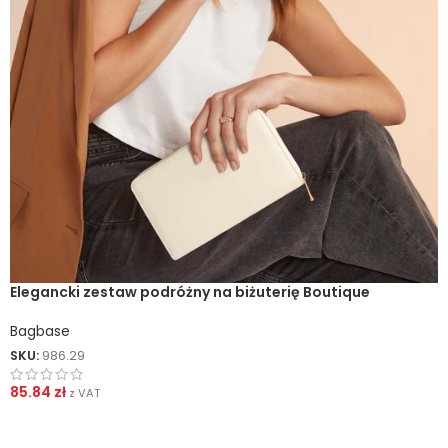
Elegancki zestaw podróżny na biżuterię Boutique
Bagbase
SKU:
986.29
85.84
zł
z VAT