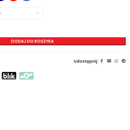
ZNAKOWANIA
Sitodruk Transferowy
Sitodruk Bezpośredni
DODAJ DO KOSZYKA
DTF
Sublimacja
Udostępnij:
Flex / Flock
Haft