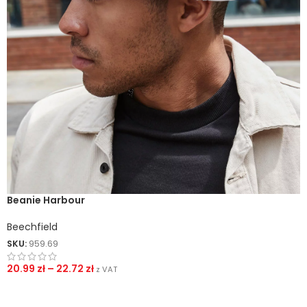
Beanie Harbour
Beechfield
SKU:
959.69
20.99
zł
–
22.72
zł
z VAT