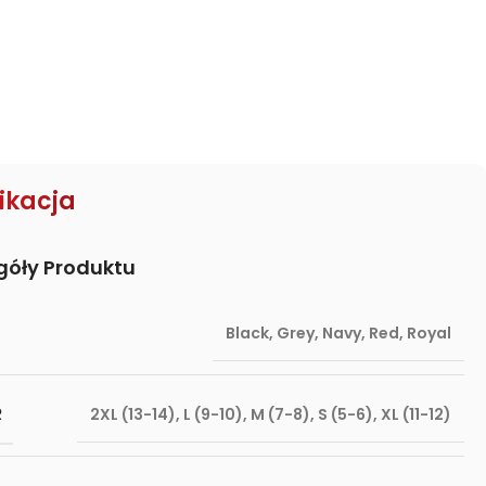
ikacja
góły Produktu
Black
,
Grey
,
Navy
,
Red
,
Royal
R
2XL (13-14)
,
L (9-10)
,
M (7-8)
,
S (5-6)
,
XL (11-12)