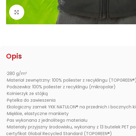
Kliknij, aby powiększyć
Opis
·280 g/m²
·Materiał zewnętrzny: 100% poliester z recyklingu (TOPGREEN®
·Podszewka: 100% poliester z recyklingu (mikropolar)
·Kołnierzyk ze stójką
·Pętelka do zawieszenia
·Ekologiczny zamek YKK NATULON® na przednich i bocznych k
·Miękkie, elastyczne mankiety
·Pas wykonana z jednolitego materiału
·Materiały przyjazny środowisku, wykonany z 13 butelek PET p
certyfikat Global Recycled Standard (TOPGREEN®)