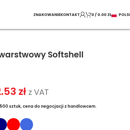
ZNAKOWANIE
KONTAKT
0
/
0.00
ZŁ
POLS
warstwowy Softshell
2.53
zł
z VAT
500 sztuk, cena do negocjacji z handlowcem.