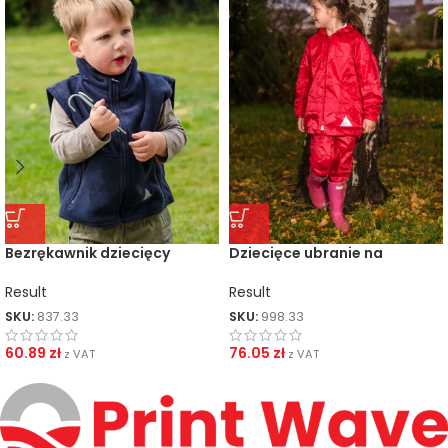
Bezrękawnik dziecięcy
Dziecięce ubranie na
Active
niepogodę
Result
Result
SKU:
837.33
SKU:
998.33
60.89
zł
76.05
zł
z VAT
z VAT