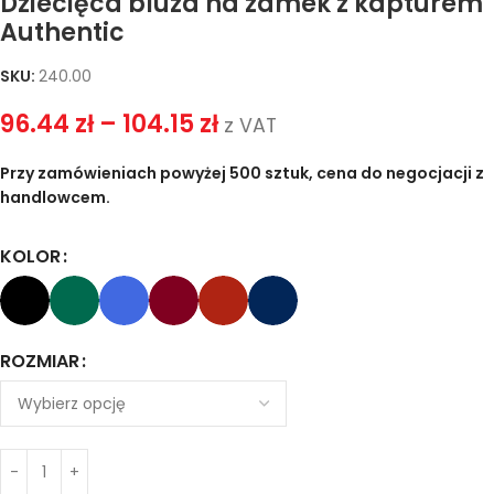
Dziecięca bluza na zamek z kapturem
Authentic
SKU:
240.00
96.44
zł
–
104.15
zł
z VAT
Przy zamówieniach powyżej 500 sztuk, cena do negocjacji z
handlowcem.
KOLOR
ROZMIAR