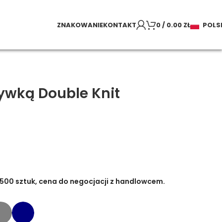
ZNAKOWANIE
KONTAKT
0
/
0.00
ZŁ
POLS
ywką Double Knit
500 sztuk, cena do negocjacji z handlowcem.