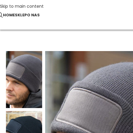
Skip to main content
HOME
SKLEP
O NAS
Strona główna
Czapki typu Beanie
Czapka z naszywką Double 