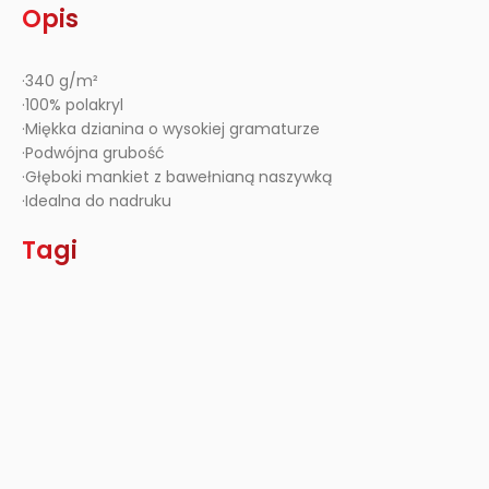
Opis
·340 g/m²
·100% polakryl
·Miękka dzianina o wysokiej gramaturze
·Podwójna grubość
·Głęboki mankiet z bawełnianą naszywką
·Idealna do nadruku
Tagi