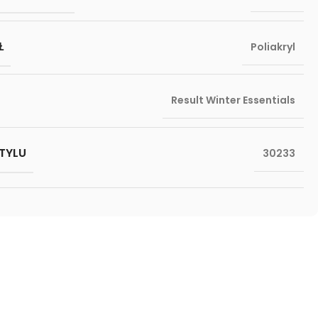
Ł
Poliakryl
Result Winter Essentials
TYLU
30233