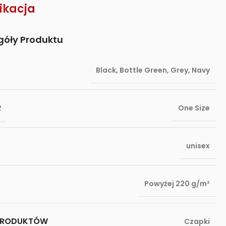
ikacja
góły Produktu
Black
,
Bottle Green
,
Grey
,
Navy
R
One Size
unisex
Powyżej 220 g/m²
PRODUKTÓW
Czapki