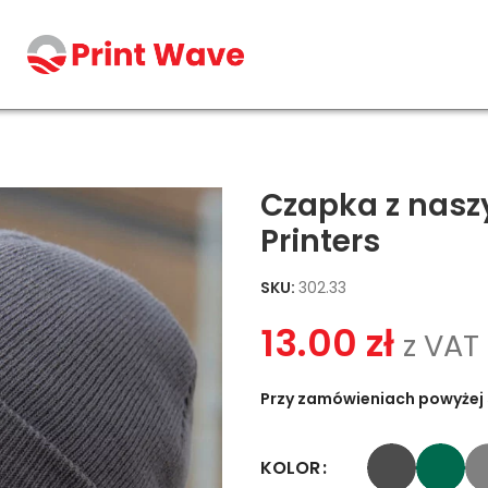
Knit Printers
Czapka z nasz
Printers
SKU:
302.33
13.00
zł
z VAT
Przy zamówieniach powyżej 
KOLOR