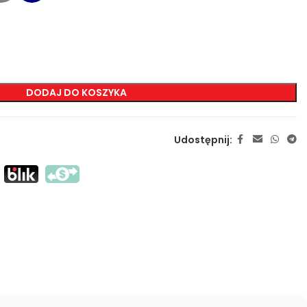
ZNAKOWANIA
Sitodruk Transferowy
DODAJ DO KOSZYKA
Sitodruk Bezpośredni
DTF
Udostępnij:
Sublimacja
Flex / Flock
Haft