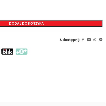
ZNAKOWANIA
DODAJ DO KOSZYKA
Sitodruk Transferowy
Sitodruk Bezpośredni
Udostępnij:
DTF
Sublimacja
Flex / Flock
Haft