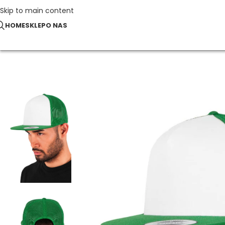
Skip to main content
HOME
SKLEP
O NAS
Strona główna
Czapki z daszkiem i akcesoria
Czapka Trucker