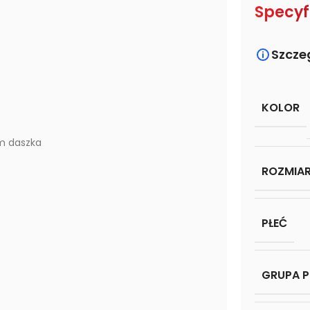
Specyf
Szcze
KOLOR
m daszka
ROZMIA
PŁEĆ
GRUPA 