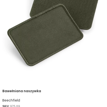
Bawełniana naszywka
Beechfield
SKU:
975.69