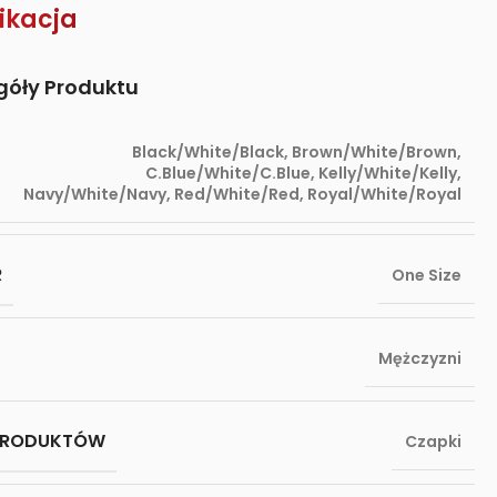
ikacja
góły Produktu
Black/White/Black
,
Brown/White/Brown
,
C.Blue/White/C.Blue
,
Kelly/White/Kelly
,
Navy/White/Navy
,
Red/White/Red
,
Royal/White/Royal
R
One Size
Mężczyzni
PRODUKTÓW
Czapki