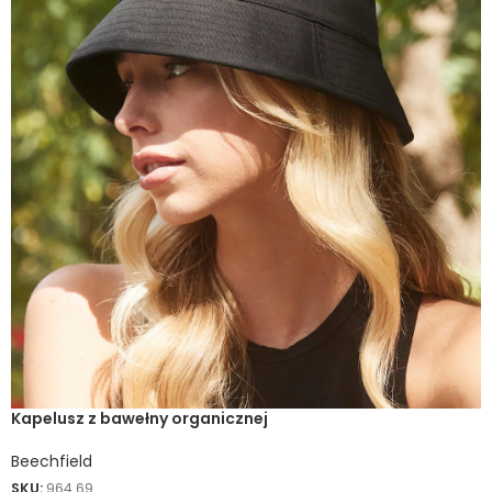
Kapelusz z bawełny organicznej
Beechfield
SKU:
964.69