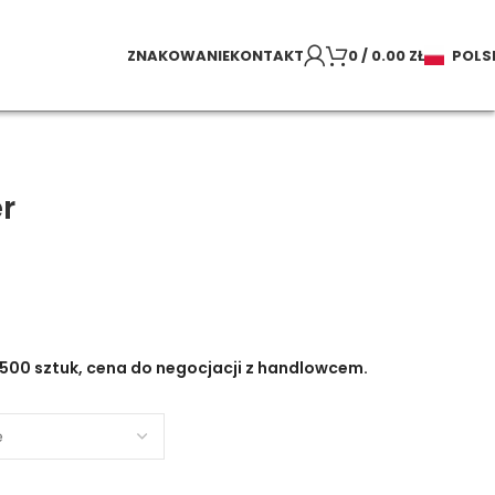
ZNAKOWANIE
KONTAKT
0
/
0.00
ZŁ
POLS
r
500 sztuk, cena do negocjacji z handlowcem.