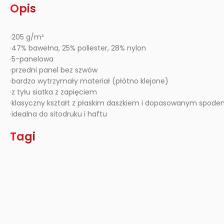
Opis
·205 g/m²
·47% bawełna, 25% poliester, 28% nylon
·5-panelowa
·przedni panel bez szwów
·bardzo wytrzymały materiał (płótno klejone)
·z tyłu siatka z zapięciem
·klasyczny kształt z płaskim daszkiem i dopasowanym spode
·idealna do sitodruku i haftu
Tagi