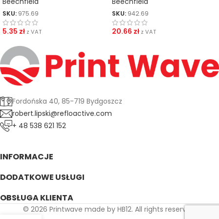
Beechfield
Beechfield
SKU:
975.69
SKU:
942.69
5.35
zł
20.66
zł
z VAT
z VAT
Fordońska 40, 85-719 Bydgoszcz
robert.lipski@refloactive.com
+ 48 538 621 152
INFORMACJE
DODATKOWE USŁUGI
OBSŁUGA KLIENTA
© 2026 Printwave made by HB12. All rights reserved.