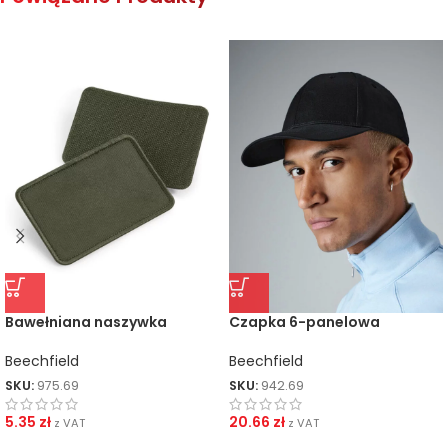
Bawełniana naszywka
Czapka 6-panelowa
Snapback
Beechfield
Beechfield
SKU:
975.69
SKU:
942.69
5.35
zł
20.66
zł
z VAT
z VAT