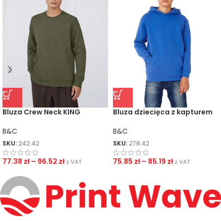
Bluza Crew Neck KING
Bluza dziecięca z kapturem
Hooded/kids
B&C
B&C
SKU:
242.42
SKU:
278.42
77.38
zł
–
96.52
zł
75.85
zł
–
85.19
zł
z VAT
z VAT