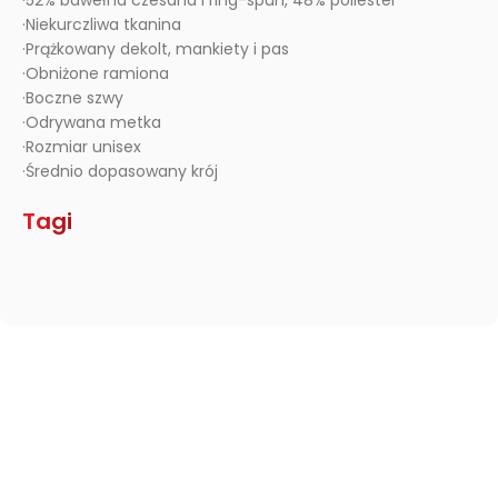
·52% bawełna czesana i ring-spun, 48% poliester
·Niekurczliwa tkanina
·Prążkowany dekolt, mankiety i pas
·Obniżone ramiona
·Boczne szwy
·Odrywana metka
·Rozmiar unisex
·Średnio dopasowany krój
Tagi