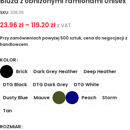
Bluza z obniżonymi ramionami Unisex
SKU:
208.06
23.96
zł
–
119.20
zł
z VAT
Przy zamówieniach powyżej 500 sztuk, cena do negocjacji z
handlowcem.
KOLOR
Brick
Dark Grey Heather
Deep Heather
DTG Black
DTG Dark Grey
DTG White
Dusty Blue
Mauve
Peach
Storm
Tan
ROZMIAR