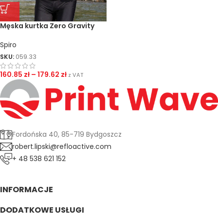
Męska kurtka Zero Gravity
Spiro
SKU:
059.33
160.85
zł
–
179.62
zł
z VAT
Fordońska 40, 85-719 Bydgoszcz
robert.lipski@refloactive.com
+ 48 538 621 152
INFORMACJE
DODATKOWE USŁUGI