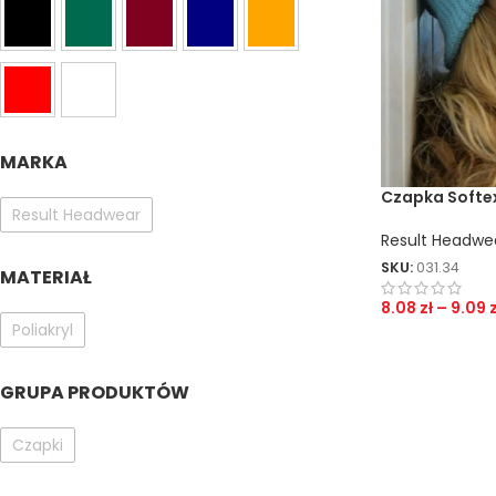
MARKA
Czapka Softe
Result Headwear
Result Headwe
SKU:
031.34
MATERIAŁ
8.08
zł
–
9.09
z
Poliakryl
GRUPA PRODUKTÓW
Czapki