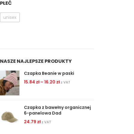
PŁEĆ
unisex
NASZE NAJLEPSZE PRODUKTY
Czapka Beanie w paski
15.84
zł
–
16.20
zł
z VAT
Czapka z bawełny organicznej
6-panelowa Dad
24.79
zł
z VAT