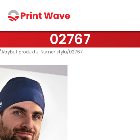
02767
Atrybut produktu: Numer stylu
02767