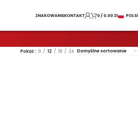
ZNAKOWANIE
KONTAKT
0
/
0.00
ZŁ
POLS
Pokaż
9
12
18
24