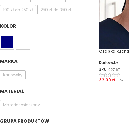
100 zł do 250 zł
250 zł do 350 zł
KOLOR
Czapka kuchar
MARKA
Karlowsky
SKU:
027.67
Karlowsky
32.09
zł
z VAT
MATERIAŁ
Materiał mieszany
GRUPA PRODUKTÓW