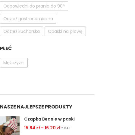
Odpowiedni do prania do 90°
Odzież gastronomiczna
Odzież kucharska
Opaski na głowę
PŁEĆ
Mężczyzni
NASZE NAJLEPSZE PRODUKTY
Czapka Beanie w paski
15.84
zł
–
16.20
zł
z VAT