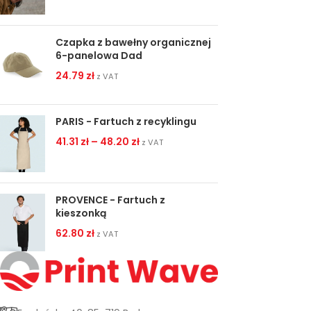
Czapka z bawełny organicznej
6-panelowa Dad
24.79
zł
z VAT
PARIS - Fartuch z recyklingu
41.31
zł
–
48.20
zł
z VAT
PROVENCE - Fartuch z
kieszonką
62.80
zł
z VAT