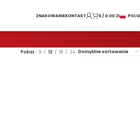
ZNAKOWANIE
KONTAKT
0
/
0.00
ZŁ
POLS
Pokaż
9
12
18
24