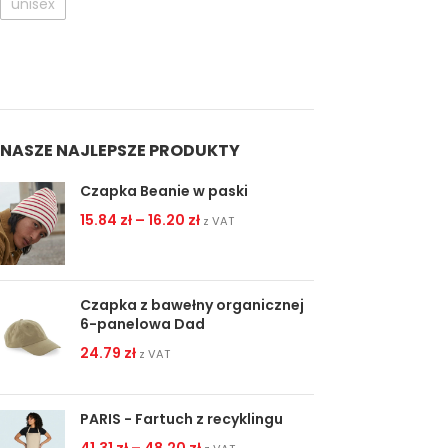
unisex
NASZE NAJLEPSZE PRODUKTY
Czapka Beanie w paski
15.84
zł
–
16.20
zł
z VAT
Czapka z bawełny organicznej
6-panelowa Dad
24.79
zł
z VAT
PARIS - Fartuch z recyklingu
41.31
zł
–
48.20
zł