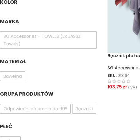
KOLOR
MARKA
SG Accessories - TOWELS (Ex JASSZ
Towels)
Ręcznik plażo
MATERIAŁ
SG Accessories
SKU:
013.64
Bawełna
103.75
zł
z VAT
GRUPA PRODUKTÓW
Odpowiedni do prania do 90°
Ręczniki
PŁEĆ