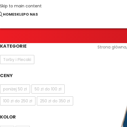
Skip to main content
HOME
SKLEP
O NAS
KATEGORIE
Strona główna
Torby i Plecaki
CENY
poniżej 50 zł
50 zł do 100 zł
100 zł do 250 zł
250 zł do 350 zł
KOLOR