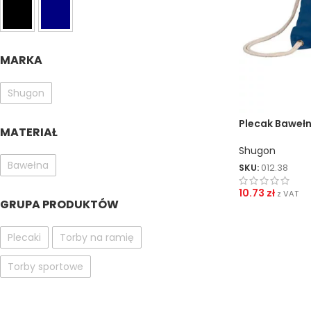
MARKA
Shugon
Plecak Bawełn
MATERIAŁ
Shugon
Bawełna
SKU:
012.38
10.73
zł
z VAT
GRUPA PRODUKTÓW
Plecaki
Torby na ramię
Torby sportowe