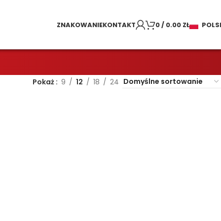
ZNAKOWANIE
KONTAKT
0
/
0.00
ZŁ
POLS
Pokaż
9
12
18
24