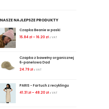
NASZE NAJLEPSZE PRODUKTY
Czapka Beanie w paski
15.84
zł
–
16.20
zł
z VAT
Czapka z bawełny organicznej
6-panelowa Dad
24.79
zł
z VAT
PARIS - Fartuch z recyklingu
41.31
zł
–
48.20
zł
z VAT